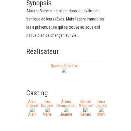
Synopsis
Alain et Marie s'installent dans le pavillon de
banlieue de leurs rêves. Mais l'agent immobilier
les a prévenus : ce qui se trouve au sous-sol
risque bien de changer leur vie…
Réalisateur
Quentin Dupieux
Casting
Alain
Léa
Anaïs
Benoît
Lena
Chabat
Drucker
Demoustier
Magimel
Lapres
Alain
Marie
Jeanne
Gérard
Mimi