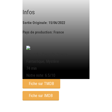
Infos
Sortie Originale: 15/06/2022
Pays de production: France
Comédie, Comedy, Drame,
Fantastique, Mystère .
74 min
Notre note: 6.5/10
Fiche sur TMDB
Fiche sur IMDB