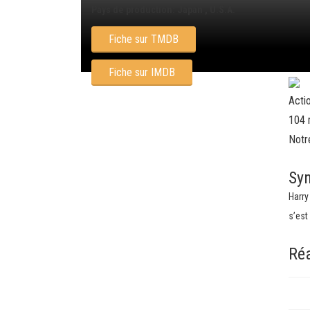
Pays de production: Japan , U.S.A.
Fiche sur TMDB
Fiche sur IMDB
Actio
104 
Notr
Sy
Harry
s’est
Réa