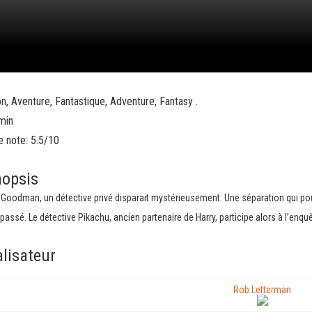
n, Aventure, Fantastique, Adventure, Fantasy .
min
e note: 5.5/10
nopsis
 Goodman, un détective privé disparait mystérieusement. Une séparation qui pous
 passé. Le détective Pikachu, ancien partenaire de Harry, participe alors à l’enquê
lisateur
Rob Letterman